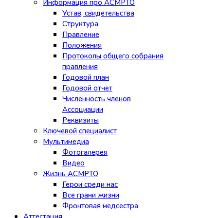
Информация про АСМРТО
Устав, свидетельства
Структура
Правление
Положения
Протоколы общего собрания
правления
Годовой план
Годовой отчет
Численность членов
Ассоциации
Реквизиты
Ключевой специалист
Мультимедиа
Фотогалерея
Видео
Жизнь АСМРТО
Герои среди нас
Все грани жизни
Фронтовая медсестра
Аттестация